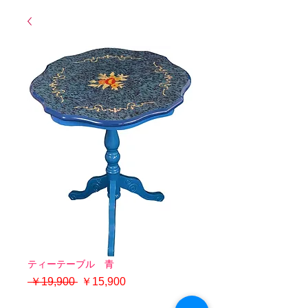
ティーテーブル 青
通
セ
 ￥19,900 
￥15,900
常
ー