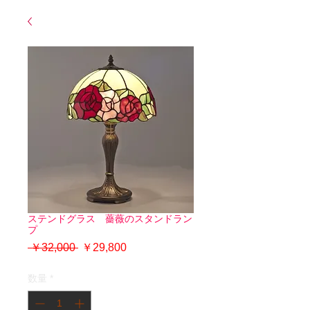
ステンドグラス 薔薇のスタンドラン
プ
通
セ
 ￥32,000 
￥29,800
常
ー
価
ル
数量
*
格
価
格