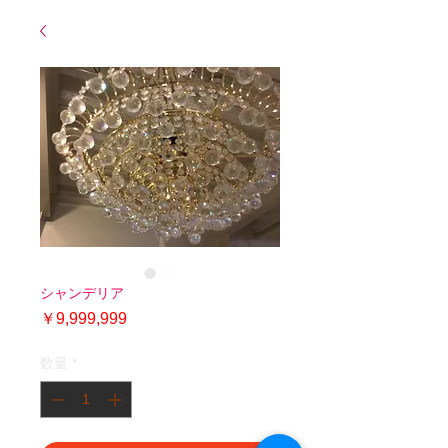
シャンデリア
価
￥9,999,999
格
数量
*