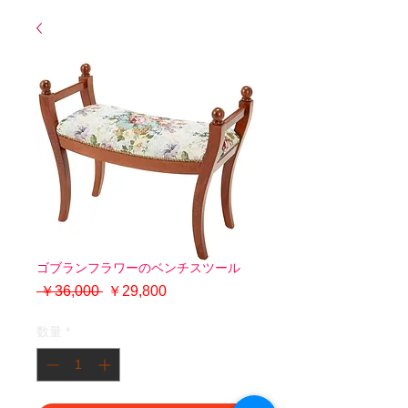
ゴブランフラワーのベンチスツール
通
セ
 ￥36,000 
￥29,800
常
ー
価
ル
数量
*
格
価
格