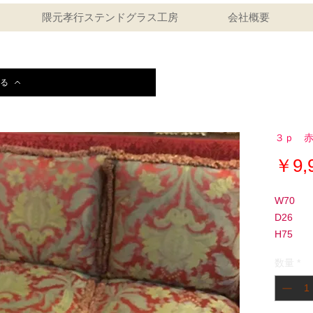
隈元孝行ステンドグラス工房
会社概要
る
３ｐ 
￥9,
W70
D26
H75
数量
*