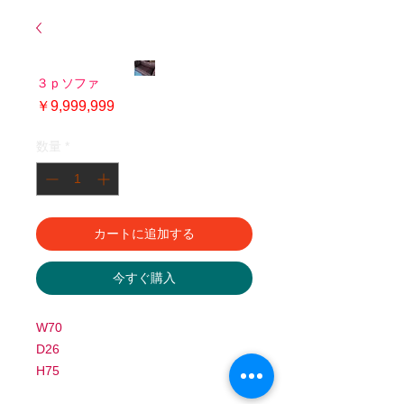
３ｐソファ
価
￥9,999,999
格
数量
*
カートに追加する
今すぐ購入
W70
D26
H75