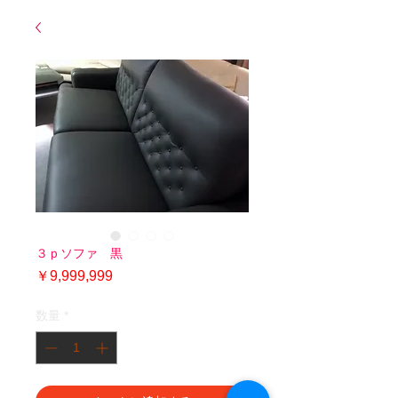
３ｐソファ 黒
価
￥9,999,999
格
数量
*