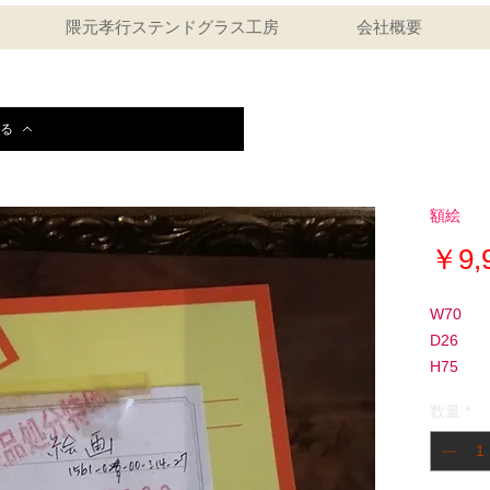
隈元孝行ステンドグラス工房
会社概要
る
額絵
￥9,
W70
D26
H75
数量
*