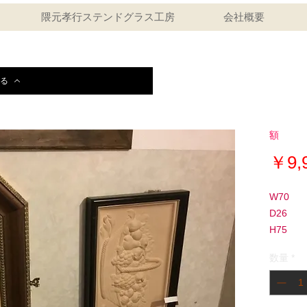
隈元孝行ステンドグラス工房
会社概要
る
額
￥9,
W70
D26
H75
数量
*