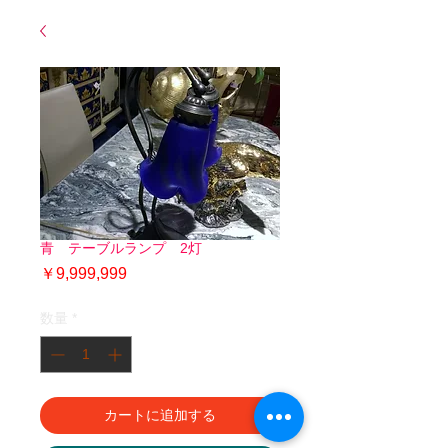
青 テーブルランプ 2灯
価
￥9,999,999
格
数量
*
カートに追加する