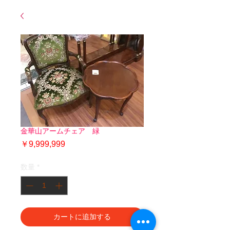
金華山アームチェア 緑
価
￥9,999,999
格
数量
*
カートに追加する