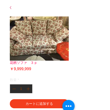
花柄ソファ ３ｐ
価
￥9,999,999
格
数量
*
カートに追加する