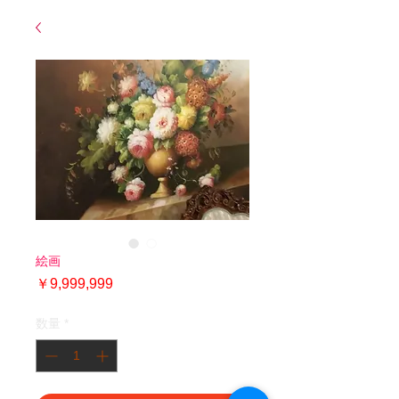
絵画
価
￥9,999,999
格
数量
*