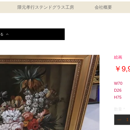
隈元孝行ステンドグラス工房
会社概要
る
絵画
￥9,
W70
D26
H75
数量
*