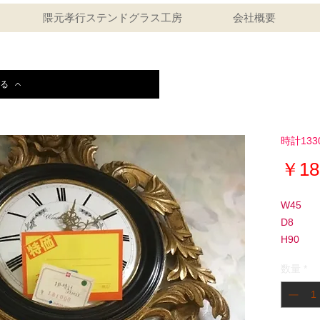
隈元孝行ステンドグラス工房
会社概要
る
時計133
￥18
W45
D8
H90
数量
*