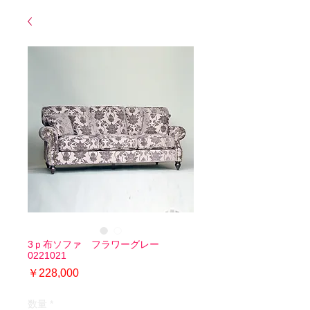
3ｐ布ソファ フラワーグレー
0221021
価
￥228,000
格
数量
*