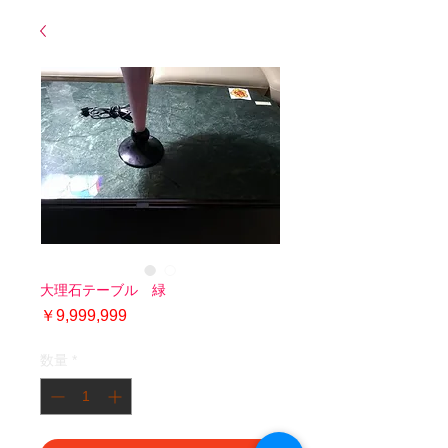
大理石テーブル 緑
価
￥9,999,999
格
数量
*