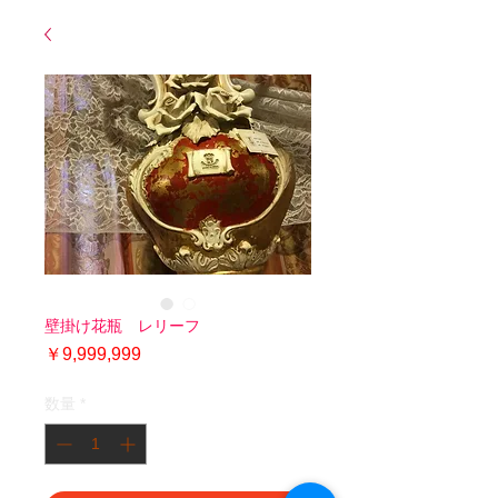
壁掛け花瓶 レリーフ
価
￥9,999,999
格
数量
*