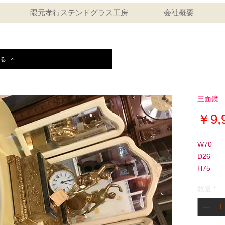
隈元孝行ステンドグラス工房
会社概要
る
三面鏡
￥9,
W70
D26
H75
数量
*