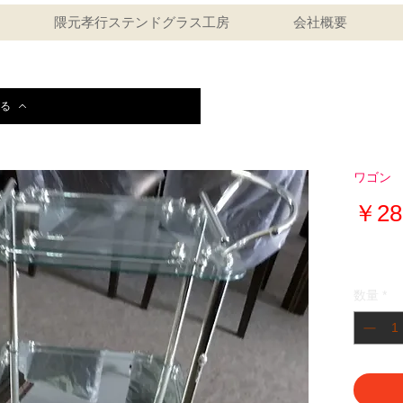
隈元孝行ステンドグラス工房
会社概要
る
ワゴン シ
￥28
数量
*