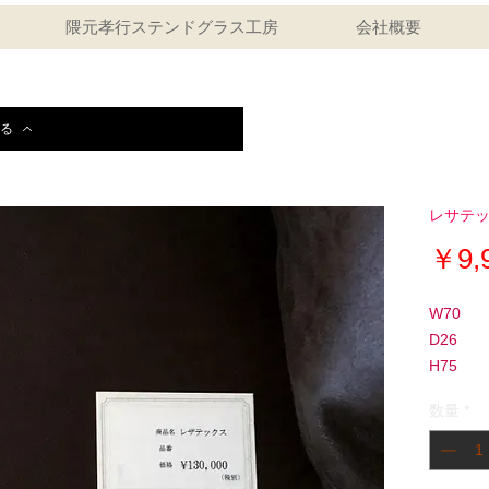
隈元孝行ステンドグラス工房
会社概要
る
レサテ
￥9,
W70
D26
H75
数量
*