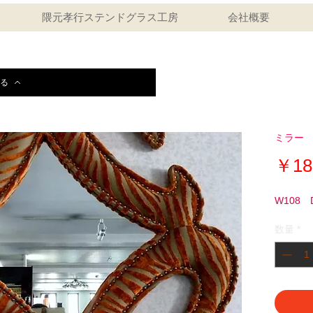
隈元孝行ステンドグラス工房
会社概要
る
ミラー
￥18
W108 
数量
*