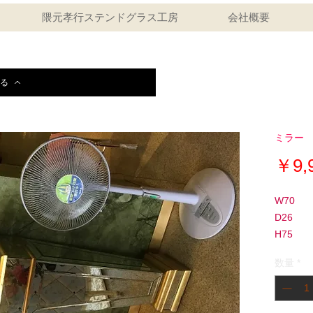
隈元孝行ステンドグラス工房
会社概要
る
ミラー
￥9,
W70
D26
H75
数量
*