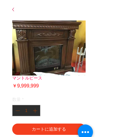
マントルピース
価
￥9,999,999
格
数量
*
カートに追加する