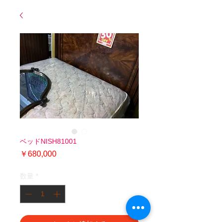
ベッドNISH81001
価
￥680,000
格
数量
*