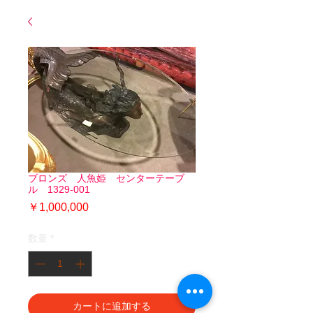
ブロンズ 人魚姫 センターテーブ
ル 1329-001
価
￥1,000,000
格
数量
*
カートに追加する