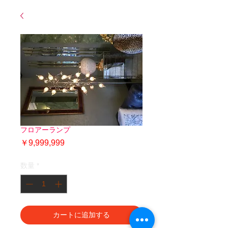
フロアーランプ
価
￥9,999,999
格
数量
*
カートに追加する