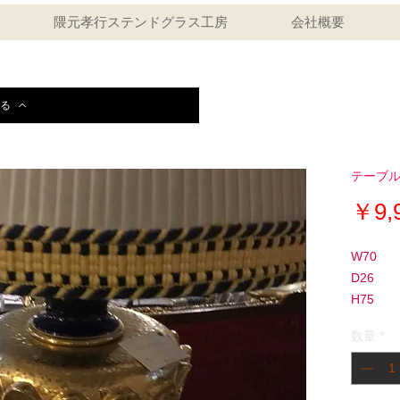
隈元孝行ステンドグラス工房
会社概要
る
テーブ
￥9,
W70
D26
H75
数量
*