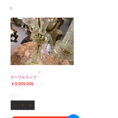
テーブルランプ
価
￥9,999,999
格
数量
*