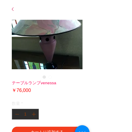
テーブルランプvenessa
価
￥76,000
格
数量
*