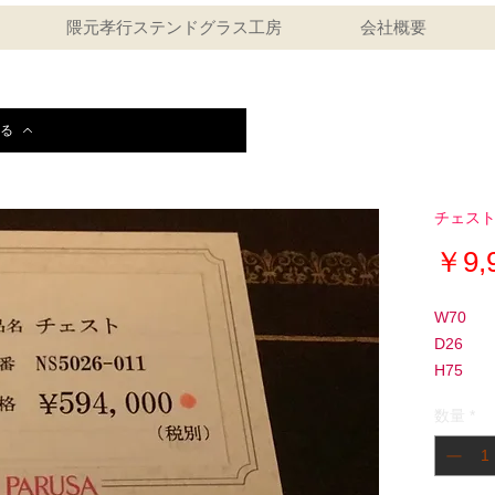
隈元孝行ステンドグラス工房
会社概要
る
チェス
￥9,
W70
D26
H75
数量
*