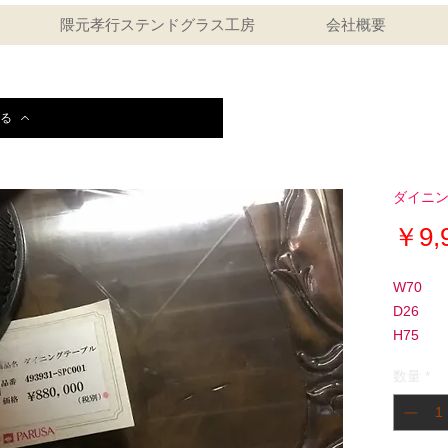
隈元孝行ステンドグラス工房
会社概要
る
ダイニ
￥9,
W70
D26
H75
数量
*