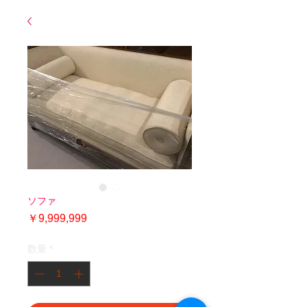
ソファ
価
￥9,999,999
格
数量
*