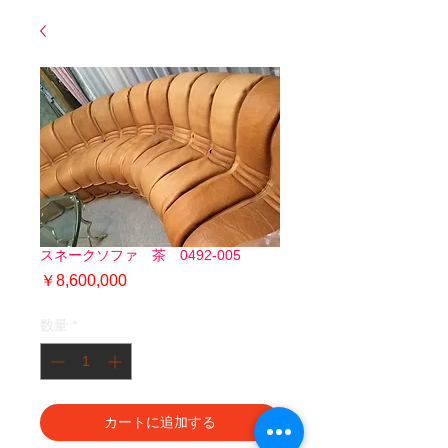
スネークソファ 茶 0492-005
価
￥8,600,000
格
数量
*
カートに追加する