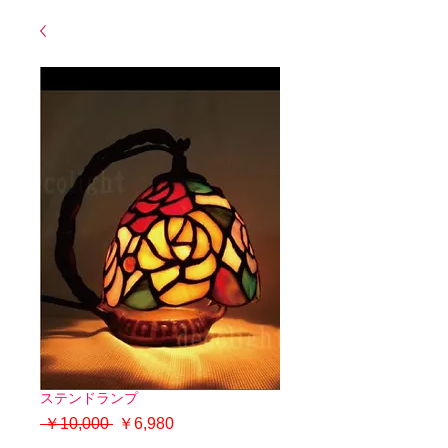
ステンドランプ
通
セ
 ￥10,000 
￥6,980
常
ー