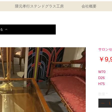
隈元孝行ステンドグラス工房
会社概要
る
サロン
￥9,
W70
D26
H75
数量
*