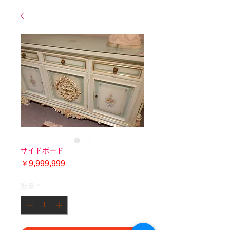
サイドボード
価
￥9,999,999
格
数量
*