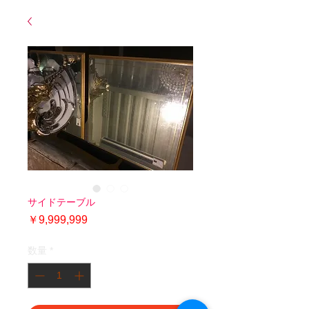
サイドテーブル
価
￥9,999,999
格
数量
*