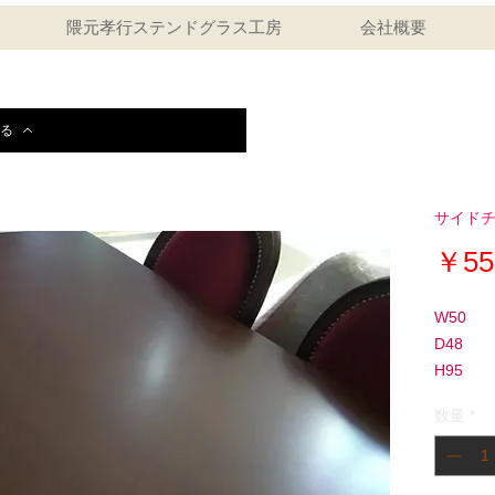
隈元孝行ステンドグラス工房
会社概要
る
サイド
￥55
W50
D48
H95
sh38
数量
*