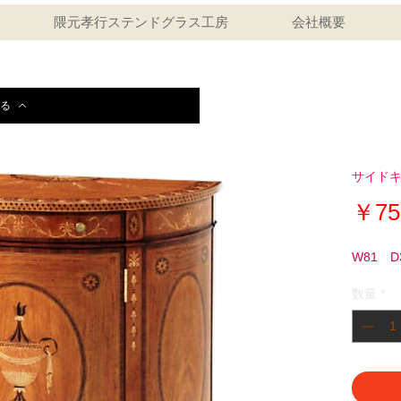
隈元孝行ステンドグラス工房
会社概要
る
サイドキ
￥75
W81 D
数量
*