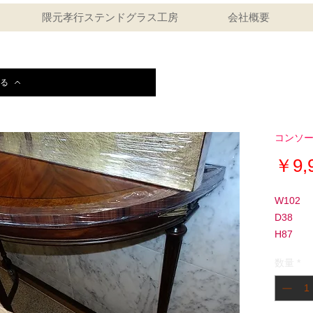
隈元孝行ステンドグラス工房
会社概要
る
コンソ
￥9,
W102
D38
H87
数量
*