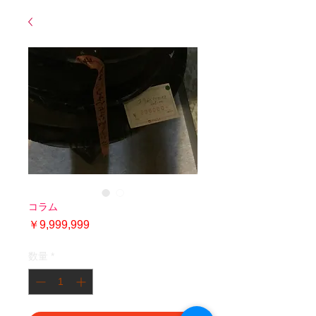
コラム
価
￥9,999,999
格
数量
*