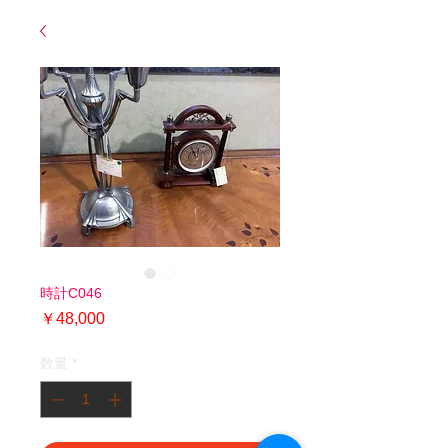
時計C046
価
￥48,000
格
数量
*