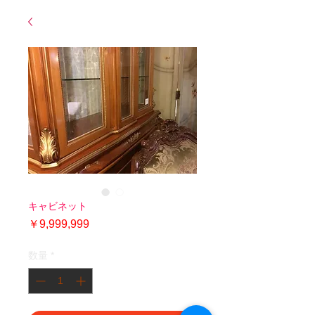
キャビネット
価
￥9,999,999
格
数量
*