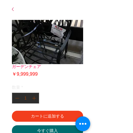
ガーデンチェア
価
￥9,999,999
格
数量
*
カートに追加する
今すぐ購入