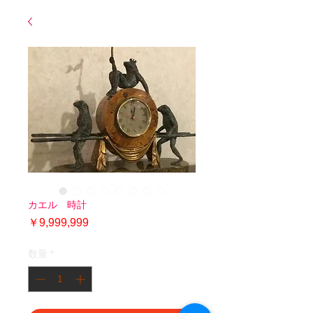
カエル 時計
価
￥9,999,999
格
数量
*