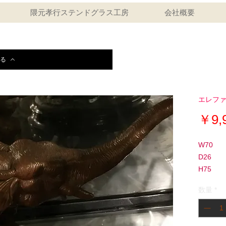
隈元孝行ステンドグラス工房
会社概要
る
エレフ
￥9,
W70
D26
H75
数量
*