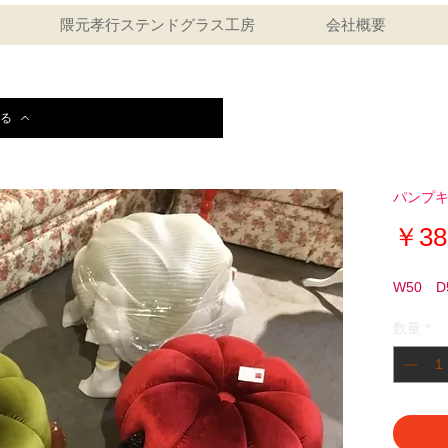
隈元孝行ステンドグラス工房
会社概要
る
パンプキ
￥38
W50 D
数量
*