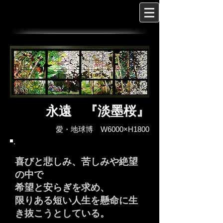
永遠 『淡墨桜』
愛・地球博 W6000×H1800
喜びと悲しみ、苦しみや絶望
の中で
希望と安らぎを求め、
限りある短い人生を懸命に生
き抜こうとしている。